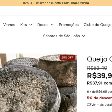
10% OFF utilizando cupom: PRIMEIRACOMPRA
Vinhos
Kits
Doces
Promoções
Clube do Queijo
Sabores de São João
Queijo 
25
%
OFF
R$53,40
R$39,
R$37,91
com
6
x de
R$6,65
se
5% de desco
Ver mais deta