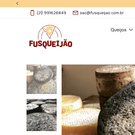
(21) 991626849
sac@fusqueijao.com.br
Queijos