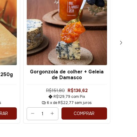
Gorgonzola de colher + Geleia
Queijo 
 250g
de Damasco
- Meia 
R$151,80
R$136,62
R$129,79
com
Pix
s
6
x de
R$22,77
sem juros
COMPRAR
RAR