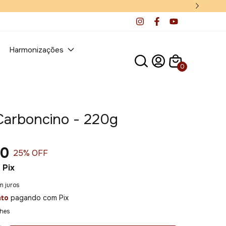
Harmonizações
0
Carboncino - 220g
90
25
% OFF
Pix
m juros
nto
pagando com Pix
lhes