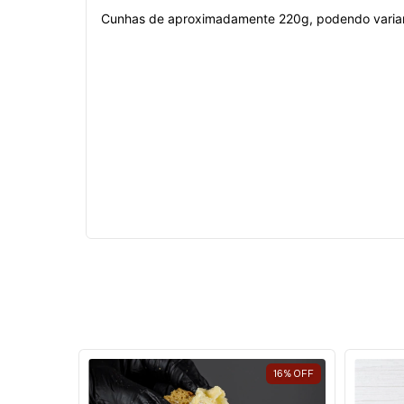
Cunhas de aproximadamente 220g, podendo variar 
23
%
OFF
16
%
OFF