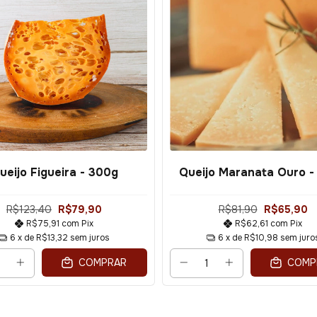
ueijo Figueira - 300g
Queijo Maranata Ouro -
R$123,40
R$79,90
R$81,90
R$65,90
R$75,91
com
Pix
R$62,61
com
Pix
6
x de
R$13,32
sem juros
6
x de
R$10,98
sem juro
COMPRAR
COMP