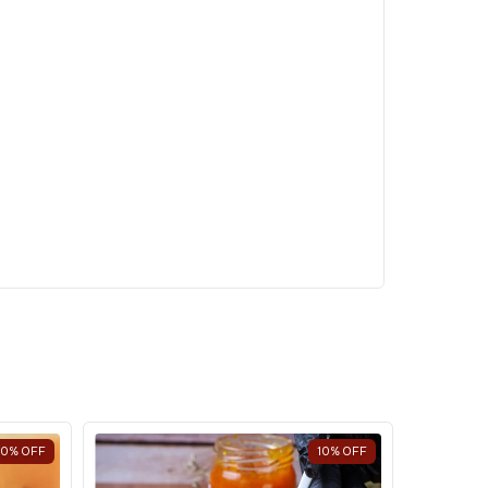
20
%
OFF
10
%
OFF