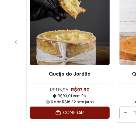
230g
Queijo do Jordão
Q
R$115,95
R$97,90
R$93,01
com
Pix
os
6
x de
R$16,32
sem juros
PRAR
COMPRAR