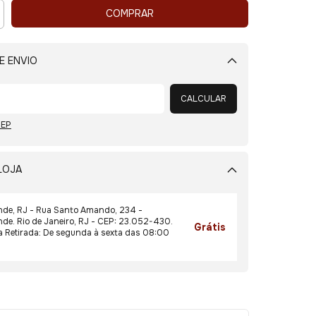
E ENVIO
Alterar CEP
CALCULAR
CEP
LOJA
de, RJ - Rua Santo Amando, 234 -
e. Rio de Janeiro, RJ - CEP: 23.052-430.
Grátis
a Retirada: De segunda à sexta das 08:00