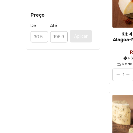
Preço
De
Até
Kit 
Aplicar
Alagoa-
475
R
R$
6
x de