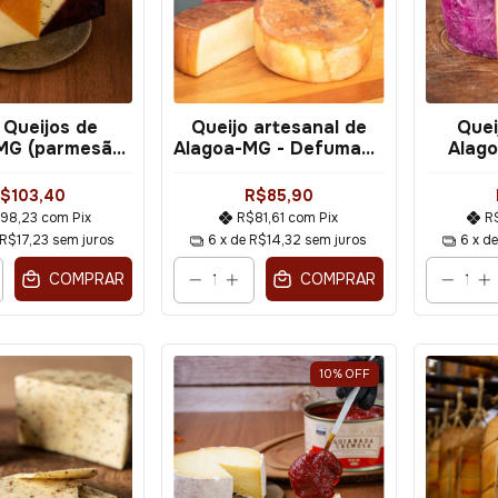
4 Queijos de
Queijo artesanal de
Quei
MG (parmesão)
Alagoa-MG - Defumado
Alago
g - Metade
(parmesão) 470g
(par
$103,40
R$85,90
98,23
com
Pix
R$81,61
com
Pix
R
R$17,23
sem juros
6
x de
R$14,32
sem juros
6
x d
COMPRAR
COMPRAR
10
%
OFF