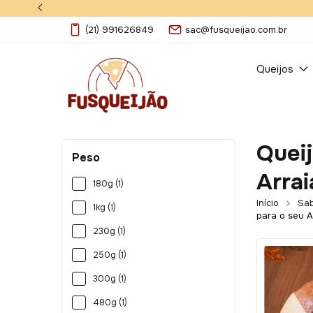
(21) 991626849
sac@fusqueijao.com.br
Queijos
Queij
Peso
Arrai
180g (1)
Início
Sab
1kg (1)
para o seu A
230g (1)
250g (1)
300g (1)
480g (1)