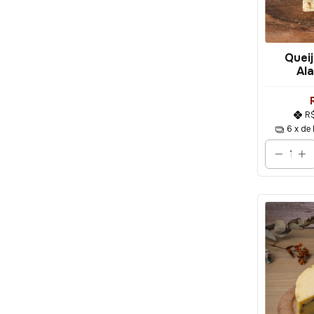
Queij
Al
Tempera
R
6
x de