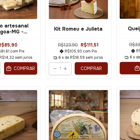
o artesanal
Quei
Kit Romeu e Julieta
agoa-MG -
do (parmesão)
500g
R$33
R$85,90
R$123,90
R$111,51
R
$81,61
com
Pix
R$105,93
com
Pix
6
x d
R$14,32
sem juros
6
x de
R$18,59
sem juros
COMPRAR
COMPRAR