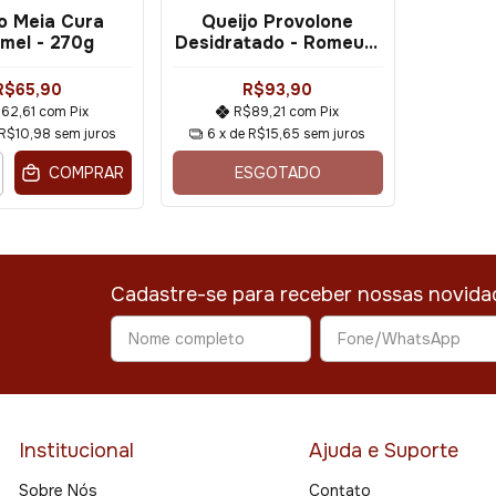
o Meia Cura
Queijo Provolone
mel - 270g
Desidratado - Romeu e
Julieta (325g)
R$65,90
R$93,90
62,61
com
Pix
R$89,21
com
Pix
R$10,98
sem juros
6
x de
R$15,65
sem juros
ESGOTADO
COMPRAR
Cadastre-se para receber nossas novida
Institucional
Ajuda e Suporte
Sobre Nós
Contato