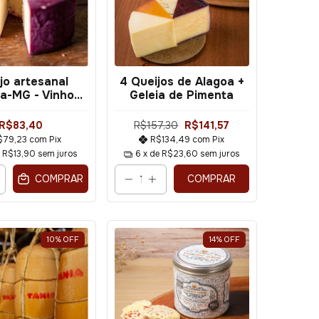
jo artesanal
4 Queijos de Alagoa +
a-MG - Vinho
Geleia de Pimenta
mesão) 500g
R$83,40
R$157,30
R$141,57
$79,23
com
Pix
R$134,49
com
Pix
e
R$13,90
sem juros
6
x de
R$23,60
sem juros
COMPRAR
COMPRAR
10
%
OFF
14
%
OFF