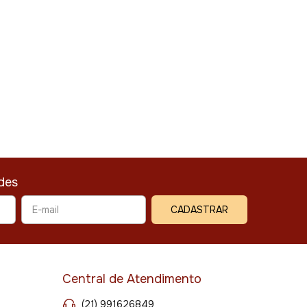
des
Central de Atendimento
(21) 991626849