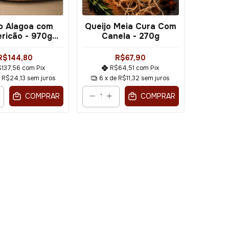
o Alagoa com
Queijo Meia Cura Com
ricão - 970g
Canela - 270g
(Inteiro)
R$144,80
R$67,90
$137,56
com
Pix
R$64,51
com
Pix
e
R$24,13
sem juros
6
x de
R$11,32
sem juros
COMPRAR
COMPRAR