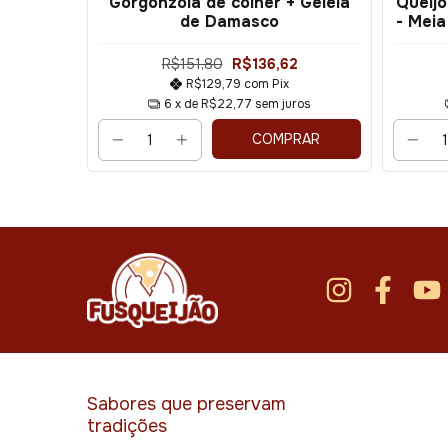
Gorgonzola de colher + Geleia
Queij
 - 250g
de Damasco
- Meia
R$151,80
R$136,62
R$129,79
com
Pix
ros
6
x de
R$22,77
sem juros
COMPRAR
PRAR
Sabores que preservam
tradições