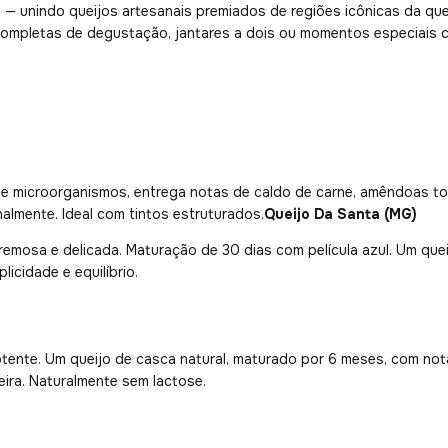
o
— unindo queijos artesanais premiados de regiões icônicas da quei
as completas de degustação, jantares a dois ou momentos especiais
e microorganismos, entrega notas de caldo de carne, amêndoas to
almente. Ideal com tintos estruturados.
Queijo Da Santa (MG)
remosa e delicada. Maturação de 30 dias com película azul. Um que
icidade e equilíbrio.
potente. Um queijo de casca natural, maturado por 6 meses, com not
eira. Naturalmente sem lactose.