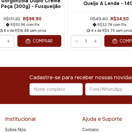
o Gorgonzola Duplo Creme
Queijo A Lenda - 14
 Peça (300g) - Fusqueijão
R$111,30
R$98,90
R$49,40
R$34,50
R$93,96
com
Pix
R$32,78
com
Pix
6
x de
R$16,48
sem juros
6
x de
R$5,75
sem juro
COMPRAR
COMP
Cadastre-se para receber nossas novida
Institucional
Ajuda e Suporte
Sobre Nós
Contato