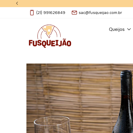
(21) 991626849
sac@fusqueijao.com.br
Queijos