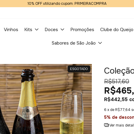
10% OFF utilizando cupom: PRIMEIRACOMPRA
Vinhos
Kits
Doces
Promoções
Clube do Queijo
Sabores de São João
Coleçã
ESGOTADO
R$517,60
R$465
R$442,55
c
6
x de
R$77,64
s
5% de desco
Ver mais deta