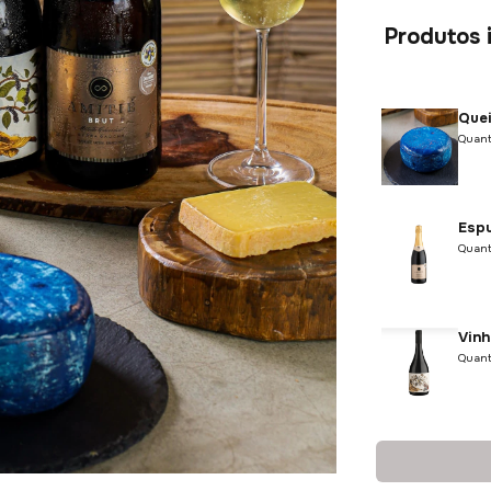
Produtos i
Quei
Quant
Espu
Quant
Vinh
Quant
Quei
250g :