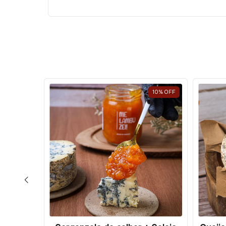
20
%
OFF
10
%
OFF