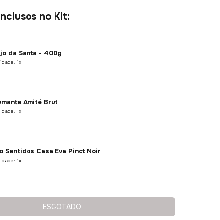
nclusos no Kit:
jo da Santa - 400g
idade: 1x
mante Amité Brut
idade: 1x
o Sentidos Casa Eva Pinot Noir
idade: 1x
jo de Alagoa Extramaturado
ESGOTADO
 1x