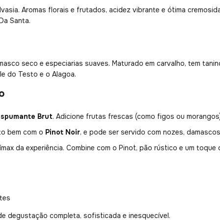
asia. Aromas florais e frutados, acidez vibrante e ótima cremosi
Da Santa.
masco seco e especiarias suaves. Maturado em carvalho, tem tanino
le do Testo e o Alagoa.
o
Espumante Brut
. Adicione frutas frescas (como figos ou morangos),
ito bem com o
Pinot Noir
, e pode ser servido com nozes, damascos 
ímax da experiência. Combine com o Pinot, pão rústico e um toque
ntes
e degustação completa, sofisticada e inesquecível.