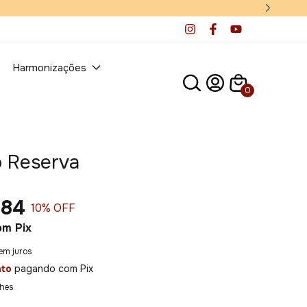
Harmonizações
0
o Reserva
,84
10
% OFF
om
Pix
em juros
nto
pagando com Pix
lhes