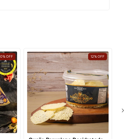
30
%
OFF
12
%
OFF