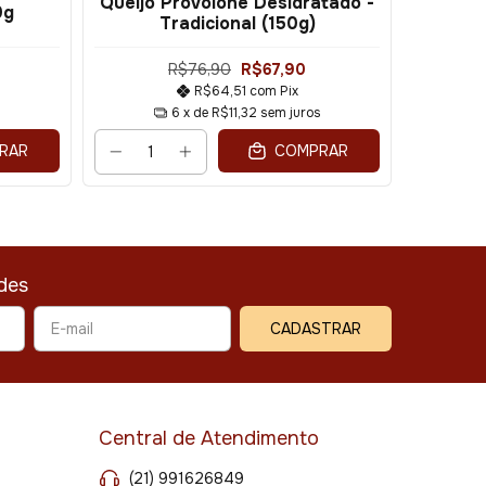
Queijo Provolone Desidratado -
Queijo 
0g
Tradicional (150g)
- P
R$76,90
R$67,90
R$64,51
com
Pix
s
6
x de
R$11,32
sem juros
RAR
COMPRAR
des
Central de Atendimento
(21) 991626849