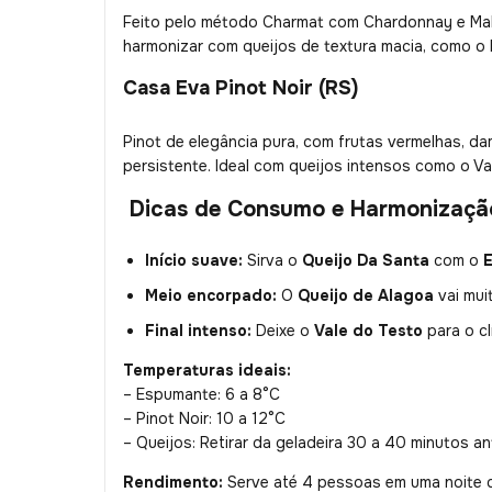
Feito pelo método Charmat com Chardonnay e Malv
harmonizar com queijos de textura macia, como o 
Casa Eva Pinot Noir (RS)
Pinot de elegância pura, com frutas vermelhas, da
persistente. Ideal com queijos intensos como o Va
Dicas de Consumo e Harmonizaçã
Início suave:
Sirva o
Queijo Da Santa
com o
Meio encorpado:
O
Queijo de Alagoa
vai mu
Final intenso:
Deixe o
Vale do Testo
para o cl
Temperaturas ideais:
– Espumante: 6 a 8°C
– Pinot Noir: 10 a 12°C
– Queijos: Retirar da geladeira 30 a 40 minutos a
Rendimento:
Serve até 4 pessoas em uma noite d