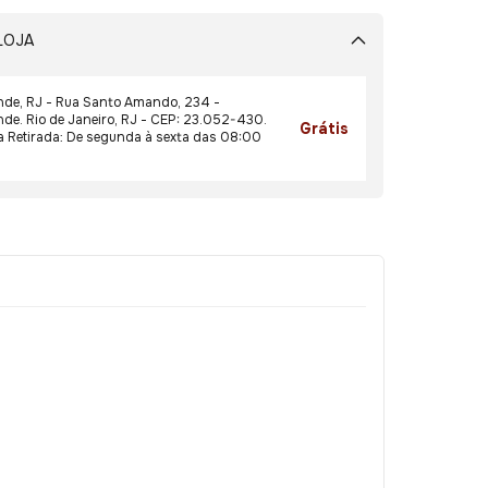
LOJA
jo Vale do Testo 6 meses - 125g
idade: 1x
de, RJ - Rua Santo Amando, 234 -
e. Rio de Janeiro, RJ - CEP: 23.052-430.
Grátis
a Retirada: De segunda à sexta das 08:00