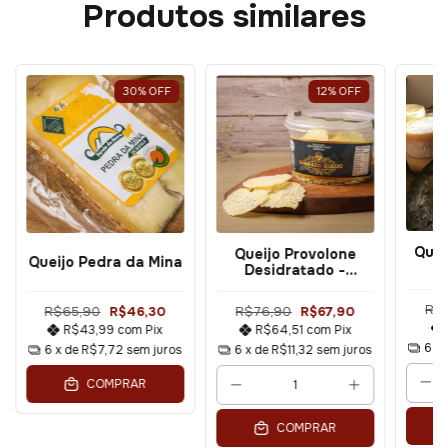
Produtos similares
30
%
OFF
12
%
OFF
Quei
Queijo Provolone
Queijo Pedra da Mina
Desidratado -
Tradicional (150g)
R$
R$65,90
R$46,30
R$76,90
R$67,90
R$43,99
com
Pix
R$64,51
com
Pix
6
x
6
x de
R$7,72
sem juros
6
x de
R$11,32
sem juros
COMPRAR
COMPRAR