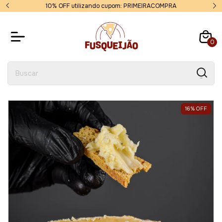
10% OFF utilizando cupom: PRIMEIRACOMPRA
0
16
%
OFF