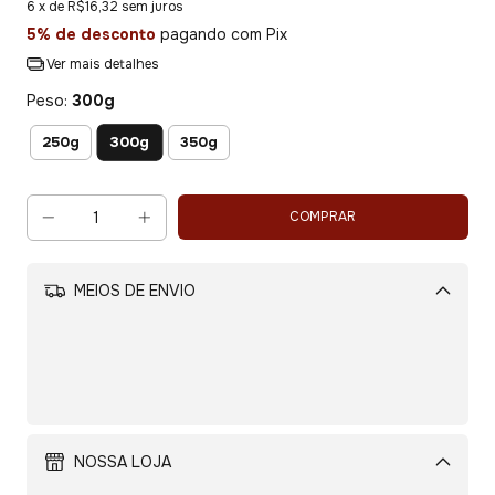
6
x de
R$16,32
sem juros
5% de desconto
pagando com Pix
Ver mais detalhes
Peso:
300g
300g
250g
350g
MEIOS DE ENVIO
Alterar CEP
CALCULAR
NOSSA LOJA