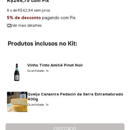
R$244,75
com
Pix
6
x de
R$42,94
sem juros
5% de desconto
pagando com Pix
Ver mais detalhes
Produtos inclusos no Kit:
Vinho Tinto Amitié Pinot Noir
Quantidade: 1x
Queijo Canastra Pedacin da Serra Extramaturado
400g
Quantidade: 1x
ESGOTADO