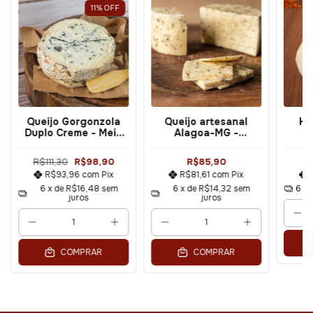
11
%
OFF
Queijo Gorgonzola
Queijo artesanal
Ki
Duplo Creme - Meia
Alagoa-MG -
Peça (300g) -
Temperado
(pa
Fusqueijão
(parmesão) 500g
R$111,30
R$98,90
R$85,90
R$93,96
com
Pix
R$81,61
com
Pix
6
x de
R$16,48
sem
6
x de
R$14,32
sem
6
x 
juros
juros
COMPRAR
COMPRAR