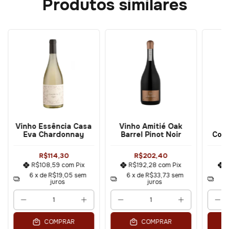
Produtos similares
Vinho Essência Casa
Vinho Amitié Oak
V
Eva Chardonnay
Barrel Pinot Noir
Colh
R$114,30
R$202,40
R$108,59
com
Pix
R$192,28
com
Pix
6
x de
R$19,05
sem
6
x de
R$33,73
sem
6
juros
juros
COMPRAR
COMPRAR