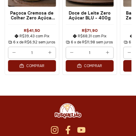
Paçoca Cremosa de
Doce de Leite Zero
Ban
Colher Zero Açúcar
Açúcar BLU - 400g
Zero
260g
R$41,50
R$71,90
R$39,43
com
Pix
R$68,31
com
Pix
6
x de
R$6,92
sem juros
6
x de
R$11,98
sem juros
6
x
COMPRAR
COMPRAR