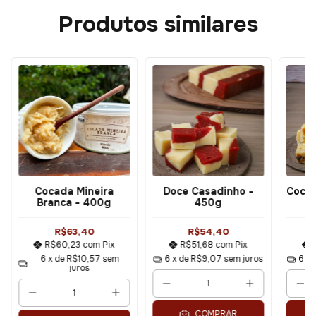
Produtos similares
Cocada Mineira
Doce Casadinho -
Coca
Branca - 400g
450g
R$63,40
R$54,40
R$60,23
com
Pix
R$51,68
com
Pix
6
x de
R$10,57
sem
6
x de
R$9,07
sem juros
6
x 
juros
COMPRAR