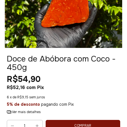
Doce de Abóbora com Coco -
450g
R$54,90
R$52,16
com
Pix
6
x de
R$9,15
sem juros
5% de desconto
pagando com Pix
Ver mais detalhes